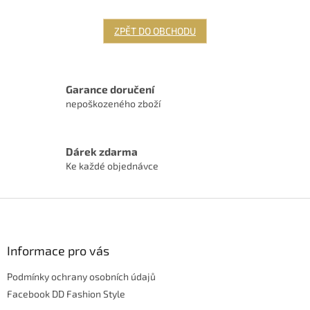
ZPĚT DO OBCHODU
Garance doručení
nepoškozeného zboží
Dárek zdarma
Ke každé objednávce
Z
á
p
a
Informace pro vás
t
Podmínky ochrany osobních údajů
í
Facebook DD Fashion Style