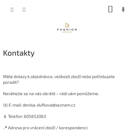
Přejít
NÁKUP
na
obsah
KOŠÍK
Kontakty
Máte dotazy k objednávce, velikosti zboží nebo potřebujete
poradit?
Neváhejte se na nás obrátit – rádi vám pomůžeme.
✉️ E-mail: denisa-dufkova@seznam.cz
📱 Telefon: 605852083
📍 Adresa pro vrácení zboží / korespondenci: