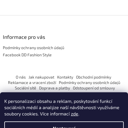
Z
á
p
a
Informace pro vás
t
Podmínky ochrany osobních údajů
í
Facebook DD Fashion Style
O nás
Jak nakupovat
Kontakty
Obchodní podmínky
Reklamace a vracení zboží
Podmínky ochrany osobních údajů
Sociální sítě
Doprava a platby
Odstoupení od smlouvy
K personalizaci obsahu a reklam, poskytování funkcí
sociálních médií a analýze naší návštěvnosti využíváme
soubory cookies. Více informací
zde
.
Vytvořil Shoptet