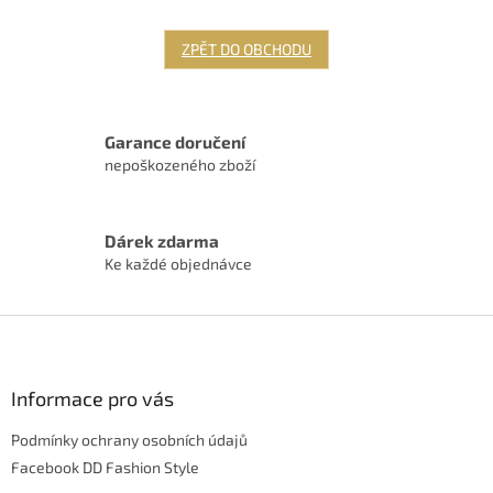
ZPĚT DO OBCHODU
Garance doručení
nepoškozeného zboží
Dárek zdarma
Ke každé objednávce
Z
á
p
a
Informace pro vás
t
Podmínky ochrany osobních údajů
í
Facebook DD Fashion Style