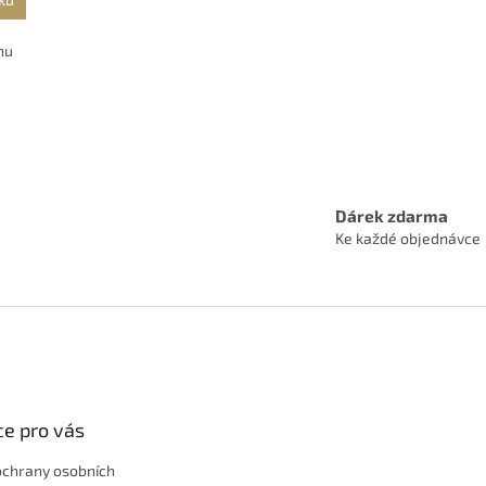
A
nu
O
v
l
á
Dárek zdarma
d
Ke každé objednávce
a
c
í
p
r
v
k
y
v
e pro vás
ý
p
i
ochrany osobních