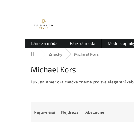
Přejít
na
obsah
Dámská móda
Pánská móda
Módní doplňk
Domů
Značky
Michael Kors
Michael Kors
Luxusní americká značka známá pro své elegantní kabe
Ř
a
Nejlevnější
Nejdražší
Abecedně
z
e
n