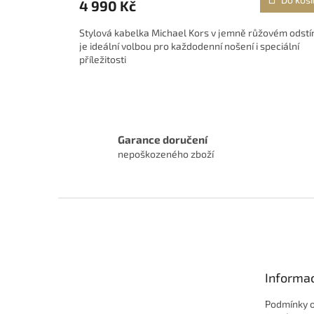
4 990 Kč
Stylová kabelka Michael Kors v jemně růžovém odstí
je ideální volbou pro každodenní nošení i speciální
příležitosti
Garance doručení
nepoškozeného zboží
Z
á
p
a
t
Informac
í
Podmínky 