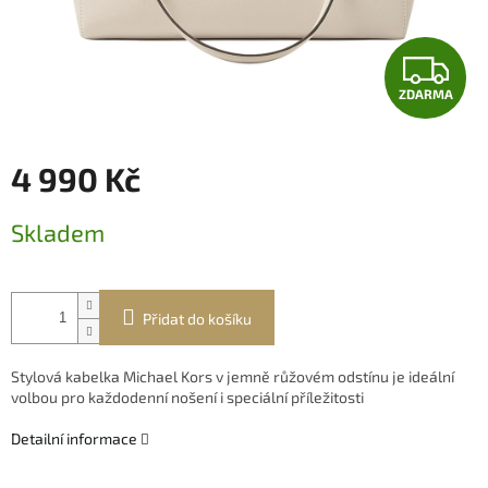
Z
ZDARMA
D
A
4 990 Kč
R
Měrná
Skladem
cena:
M
A
Přidat do košíku
Stylová kabelka Michael Kors v jemně růžovém odstínu je ideální
volbou pro každodenní nošení i speciální příležitosti
Detailní informace