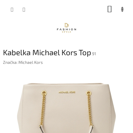
Přejít
NÁKUP
na
obsah
KOŠÍK
Kabelka Michael Kors Top
91
Značka:
Michael Kors