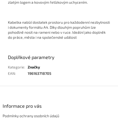
zlatým logem a kovovým řetízkovým uchycením.
Kabelka nabízí dostatek prostoru pro každodenní nezbytnosti
i dokumenty formátu A4. Díky dlouhým popruhům lze
pohodlně nosit na rameni nebo v ruce. Ideální jako doplněk
do práce, města i na společenské událost
Doplňkové parametry
Kategorie
:
Značky
EAN
:
196163718705
Z
á
p
a
Informace pro vás
t
Podmínky ochrany osobních údajů
í