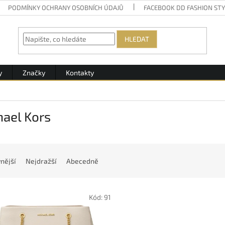
PODMÍNKY OCHRANY OSOBNÍCH ÚDAJŮ
FACEBOOK DD FASHION ST
HLEDAT
y
Značky
Kontakty
hael Kors
nější
Nejdražší
Abecedně
Kód:
91