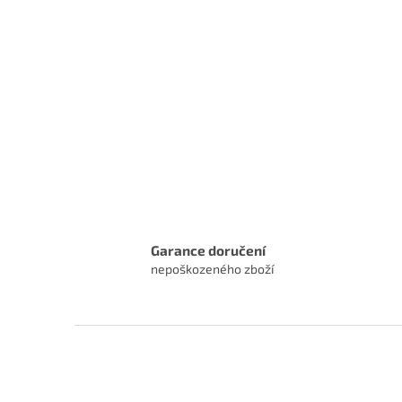
Garance doručení
nepoškozeného zboží
Z
á
p
a