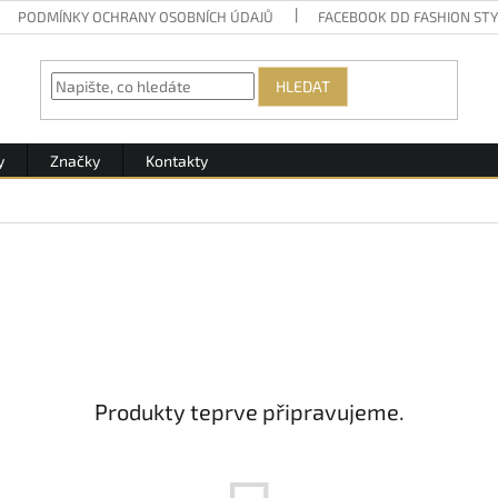
PODMÍNKY OCHRANY OSOBNÍCH ÚDAJŮ
FACEBOOK DD FASHION ST
HLEDAT
y
Značky
Kontakty
Produkty teprve připravujeme.