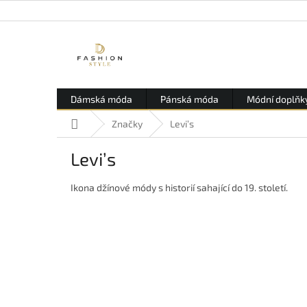
Přejít
na
obsah
Dámská móda
Pánská móda
Módní doplňk
Domů
Značky
Levi’s
Levi’s
Ikona džínové módy s historií sahající do 19. století.