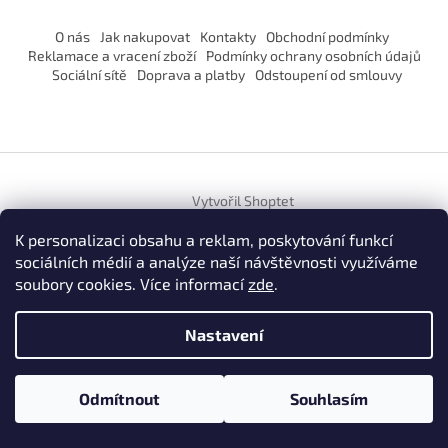
O nás
Jak nakupovat
Kontakty
Obchodní podmínky
Reklamace a vracení zboží
Podmínky ochrany osobních údajů
Sociální sítě
Doprava a platby
Odstoupení od smlouvy
Vytvořil Shoptet
K personalizaci obsahu a reklam, poskytování funkcí
sociálních médií a analýze naší návštěvnosti využíváme
Copyright 2026
DD Fashion STYLE
. Všechna práva vyhrazena.
Upravit nastavení cookies
soubory cookies. Více informací
zde
.
Nastavení
Odmítnout
Souhlasím