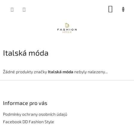
Přejít
NÁKUP
na
obsah
KOŠÍK
Italská móda
Žádné produkty značky
Italská móda
nebyly nalezeny...
Z
á
p
a
Informace pro vás
t
Podmínky ochrany osobních údajů
í
Facebook DD Fashion Style