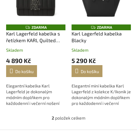
i
r
s
o
p
d
r
u
o
k
Z
Z
ZDARMA
ZDARMA
D
D
d
t
Karl Lagerfeld kabelka s
Karl Lagerfeld kabelka
A
A
u
ů
řetízkem KARL Quilted
Blacky
R
R
M
M
k
Black
A
A
Skladem
Skladem
t
4 890 Kč
5 290 Kč
ů
Do košíku
Do košíku
Elegantní kabelka Karl
Elegantní mini kabelka Karl
Lagerfeld je dokonalým
Lagerfeld z kolekce K/Ikonik je
módním doplňkem pro
dokonalým módním doplňkem
každodenní i večerní nošení
pro každodenní i večerní
nošení.
2
položek celkem
O
v
l
Z