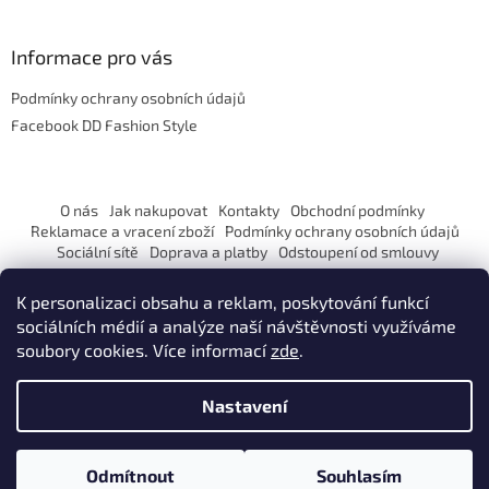
á
á
d
p
a
a
Informace pro vás
c
t
í
Podmínky ochrany osobních údajů
í
p
r
Facebook DD Fashion Style
v
k
y
v
O nás
Jak nakupovat
Kontakty
Obchodní podmínky
ý
Reklamace a vracení zboží
Podmínky ochrany osobních údajů
p
Sociální sítě
Doprava a platby
Odstoupení od smlouvy
i
s
K personalizaci obsahu a reklam, poskytování funkcí
u
sociálních médií a analýze naší návštěvnosti využíváme
soubory cookies. Více informací
zde
.
Vytvořil Shoptet
Nastavení
Copyright 2026
DD Fashion STYLE
. Všechna práva vyhrazena.
Odmítnout
Souhlasím
Upravit nastavení cookies